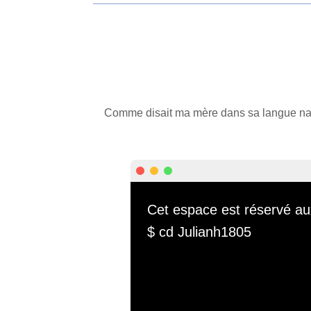
Comme disait ma mère dans sa langue natal
Cet espace est réservé au
$
cd Julianh1805
/Projets